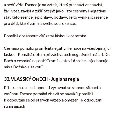
a nedůvěře. Esence je na vztek, který přechází v nenávist,
žárlivost, závist a zášť. Stejně jako listy cesmíny i negativní
stav této esence je pichlavý, bodavý. Je to vynikající esence
pro děti, které žárlí na svého sourozence.
Pomáhá dosáhnout vítězství láskou k ostatním.
Cesmína pomáhá proměnit negativní emoce na všeobjímající
láskou. Pomáhá dětem při záchvatech negativních nálad. Dr.
Bach o cesmíně napsal:“Cesmína otevírá srdce a sjednocuje
nás s Božskou láskou“.
33. VLAŠSKÝ OŘECH- Juglans regia
Při strachu a neschopnosti vyrovnat se s novou situací a
změnou. Esence pomáhá zbavit se návyků, pomáhá
k odpoutání se od starých vazeb a omezení, k odpoutání
i umírajících