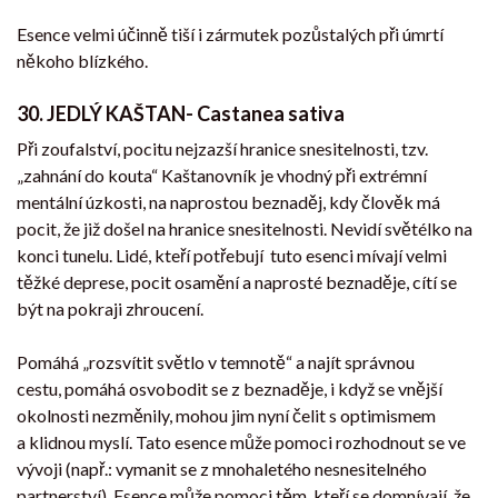
Esence velmi účinně tiší i zármutek pozůstalých při úmrtí
někoho blízkého.
30.
JEDLÝ KAŠTAN- Castanea sativa
Při zoufalství, pocitu nejzazší hranice snesitelnosti, tzv.
„zahnání do kouta“ Kaštanovník je vhodný při extrémní
mentální úzkosti, na naprostou beznaděj, kdy člověk má
pocit, že již došel na hranice snesitelnosti. Nevidí světélko na
konci tunelu. Lidé, kteří potřebují tuto esenci mívají velmi
těžké deprese, pocit osamění a naprosté beznaděje, cítí se
být na pokraji zhroucení.
Pomáhá „rozsvítit světlo v temnotě“ a najít správnou
cestu,
pomáhá osvobodit se z beznaděje, i když se vnější
okolnosti nezměnily, mohou jim nyní čelit s optimismem
a klidnou myslí. Tato esence může pomoci rozhodnout se ve
vývoji (např.: vymanit se z mnohaletého nesnesitelného
partnerství). Esence může pomoci těm, kteří se domnívají, že