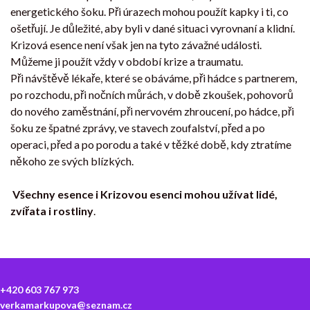
energetického šoku. Při úrazech mohou použít kapky i ti, co
ošetřují. Je důležité, aby byli v dané situaci vyrovnaní a klidní.
Krizová esence není však jen na tyto závažné události.
Můžeme ji použít vždy v období krize a traumatu.
Při návštěvě lékaře, které se obáváme, při hádce s partnerem,
po rozchodu, při nočních můrách, v době zkoušek, pohovorů
do nového zaměstnání, při nervovém zhroucení, po hádce, při
šoku ze špatné zprávy, ve stavech zoufalství, před a po
operaci, před a po porodu a také v těžké době, kdy ztratíme
někoho ze svých blízkých.
Všechny esence i Krizovou esenci mohou užívat lidé,
zvířata i rostliny
.
+420 603 767 973
verkamarkupova@seznam.cz