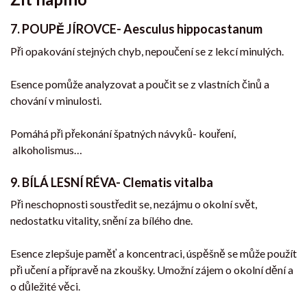
7. POUPĚ JÍROVCE- Aesculus hippocastanum
Při opakování stejných chyb, nepoučení se z lekcí minulých.
Esence pomůže analyzovat a poučit se z vlastních činů a
chování v minulosti.
Pomáhá při překonání špatných návyků- kouření,
alkoholismus…
9. BÍLÁ LESNÍ RÉVA- Clematis vitalba
Při neschopnosti soustředit se, nezájmu o okolní svět,
nedostatku vitality, snění za bílého dne.
Esence zlepšuje paměť a koncentraci, úspěšně se může použít
při učení a přípravě na zkoušky. Umožní zájem o okolní dění a
o důležité věci.