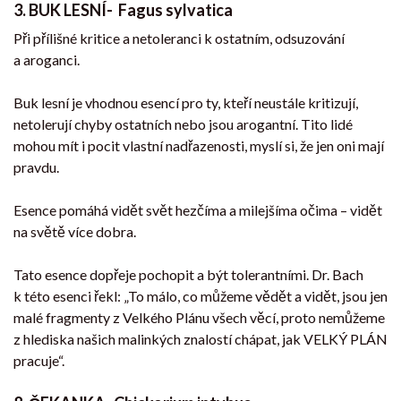
3. BUK LESNÍ- Fagus sylvatica
Při přílišné kritice a netoleranci k ostatním, odsuzování
a aroganci.
Buk lesní je vhodnou esencí pro ty, kteří neustále kritizují,
netolerují chyby ostatních nebo jsou arogantní. Tito lidé
mohou mít i pocit vlastní nadřazenosti, myslí si, že jen oni mají
pravdu.
Esence pomáhá vidět svět hezčíma a milejšíma očima – vidět
na světě více dobra.
Tato esence dopřeje pochopit a být tolerantními. Dr. Bach
k této esenci řekl: „To málo, co můžeme vědět a vidět, jsou jen
malé fragmenty z Velkého Plánu všech věcí, proto nemůžeme
z hlediska našich malinkých znalostí chápat, jak VELKÝ PLÁN
pracuje“.