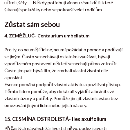
učiteli, šéfy….. Někdy potřebují vinnou révu i děti, které
šikanují spolužáky nebo se pokouší velet rodičům.
Zůstat sám sebou
4. ZEMĚŽLUČ- Centaurium umbellatum
Pro ty, co neumějí říci ne, neumí požádat o pomoc a podřizují
se jiným. Často se nechávají ostatními využívat, bývají
v podřízeném postavení, někteří se nechají přímo zotročit.
Často jim pak bývá líto, že zmrhali vlastní životní cíle
a poslání.
Esence pomáhá podpořit vlastní aktivitu a pozitivní přístup.
Těmto lidem pomůže, aby dokázali vyjádřit a bránit své
vlastní názory a potřeby. Pomůže jim jít vlastní cestou bez
omezování jinými lidmi nebo jejich názory.
15. CESMÍNA OSTROLISTÁ- Ilex axuifolium
Při častých návalech žárlivosti, hněvu, podezíravosti