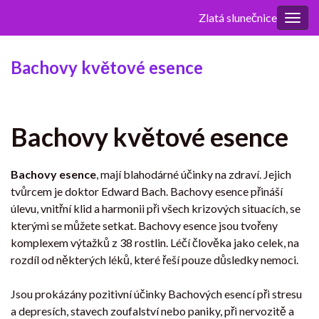
Zlatá slunečnice
Rozba
navig
Bachovy květové esence
Bachovy květové esence
Bachovy esence
, mají blahodárné účinky na zdraví. Jejich
tvůrcem je doktor Edward Bach. Bachovy esence přináší
úlevu, vnitřní klid a harmonii při všech krizových situacích, se
kterými se můžete setkat. Bachovy esence jsou tvořeny
komplexem výtažků z 38 rostlin. Léčí člověka jako celek, na
rozdíl od některých léků, které řeší pouze důsledky nemoci.
Jsou prokázány pozitivní účinky Bachových esencí při stresu
a depresích, stavech zoufalství nebo paniky, při nervozitě a