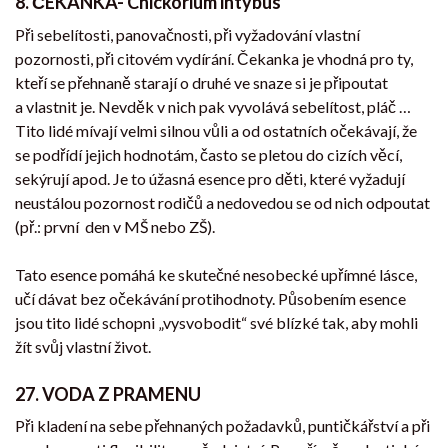
8. ČEKANKA- Chickorium intybus
Při sebelítosti, panovačnosti, při vyžadování vlastní
pozornosti, při citovém vydírání. Čekanka je vhodná pro ty,
kteří se přehnaně starají o druhé ve snaze si je připoutat
a vlastnit je. Nevděk v nich pak vyvolává sebelítost, pláč …
Tito lidé mívají velmi silnou vůli a od ostatních očekávají, že
se podřídí jejich hodnotám, často se pletou do cizích věcí,
sekýrují apod. Je to úžasná esence pro děti, které vyžadují
neustálou pozornost rodičů a nedovedou se od nich odpoutat
(př.: první den v MŠ nebo ZŠ).
Tato esence pomáhá ke skutečné nesobecké upřímné lásce,
učí dávat bez očekávání protihodnoty. Působením esence
jsou tito lidé schopni „vysvobodit“ své blízké tak, aby mohli
žít svůj vlastní život.
27. VODA Z PRAMENU
Při kladení na sebe přehnaných požadavků, puntičkářství a při