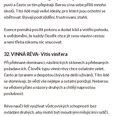
pustí a často se tím přepínají. Berou si na sebe příliš mnoho
úkolů. Tito lidé mají velké ideály, pro které jsou ochotni se
obětovat. Bývají podráždění, frustrovaní, ztuhlí.
Esence pomáhá posílit pokoru a dodat klid a vnitřní pohodu,
k uvědomění, že každý člověk chce jít svou vlastní cestou
a není třeba nikomu nic vnucovat.
32. VINNÁ RÉVA- Vitis vinifera
Při přehnané dominanci, násilnických sklonech a přehnaných
požadavcích. Člověk typu vinné révy chce ostatním velet,
často je tyranem a despotou (bývá na delší užívání). Tito lidé
se domnívají, že vědí vše nejlépe a ostatní ponižují. Neberou
na vědomí přání a názory druhých a chtějí naprostou
poslušnost.
Réva naučí lidi využívat vůdcovských schopností bez
ovládání druhých, aby mohli být moudrými milujícími rodiči,