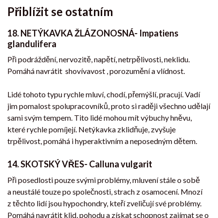
Přiblížit se ostatním
18. NETÝKAVKA ŽLÁZONOSNÁ- Impatiens
glandulifera
Při podráždění, nervozitě, napětí, netrpělivosti, neklidu.
Pomáhá navrátit shovívavost , porozumění a vlídnost.
Lidé tohoto typu rychle mluví, chodí, přemýšlí, pracují. Vadí
jim pomalost spolupracovníků, proto si raději všechno udělají
sami svým tempem. Tito lidé mohou mít výbuchy hněvu,
které rychle pomíjejí. Netýkavka zklidňuje, zvyšuje
trpělivost, pomáhá i hyperaktivním a neposedným dětem.
14. SKOTSKÝ VŘES- Calluna vulgarit
Při posedlosti pouze svými problémy, mluvení stále o sobě
a neustálé touze po společnosti, strach z osamocení. Mnozí
z těchto lidí jsou hypochondry, kteří zveličují své problémy.
Pomáhá navrátit klid, pohodu a získat schopnost zajímat se o