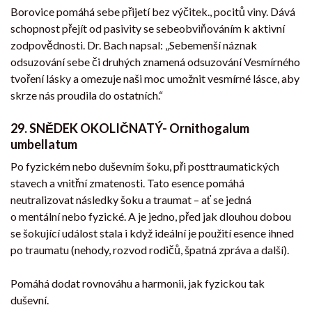
Borovice pomáhá sebe přijetí bez výčitek., pocitů viny. Dává
schopnost přejít od pasivity se sebeobviňováním k aktivní
zodpovědnosti. Dr. Bach napsal: „Sebemenší náznak
odsuzování sebe či druhých znamená odsuzování Vesmírného
tvoření lásky a omezuje naši moc umožnit vesmírné lásce, aby
skrze nás proudila do ostatních.“
29. SNĚDEK OKOLIČNATÝ- Ornithogalum
umbellatum
Po fyzickém nebo duševním šoku, při posttraumatických
stavech a vnitřní zmatenosti. Tato esence pomáhá
neutralizovat následky šoku a traumat – ať se jedná
o mentální nebo fyzické. A je jedno, před jak dlouhou dobou
se šokující událost stala i když ideální je použití esence ihned
po traumatu (nehody, rozvod rodičů, špatná zpráva a další).
Pomáhá dodat rovnováhu a harmonii, jak fyzickou tak
duševní.