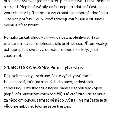
pro silné a vytrvalé jedince, kteří přehlížejí svoji únavu, nemoci
a strasti. Přepínají své síly, cítí se nepostradatelní, často jsou
workoholiky. I při nemoci a vyčerpání si nedopřejí odpočinku.
Tito lidé potřebují dub, když ztrácejí vnitřní sílu a cítí únavu,
eventuálně se hroutí.
Pomáhá získat silnou vůli, vytrvalost, spolehlivost. Tato
esence jim navrací odolnost a sílu proti stresu. Přitom však je
učí nepřepínat své síly a dopřát si odpočinku, když je to
zapotřebí.
24.
SKOTSKÁ SOSNA- Pinus sylvestris
Při pocitech viny i za druhé, časté výčitky svědomí,
bezcennosti, lpění na minulých chybách, nedostatek
sebelásky. Tito lidé stále nejsou sami se sebou spokojeni
(např.: děti autoritativních rodičů). Někteří tito lidé se stále
za něco omlouvají, sami sobě něco vyčítají. Velmi časté je tu
vědomé nebo nevědomé sebe trestání.