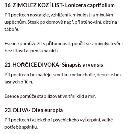
16. ZIMOLEZ KOZÍ LIST- Lonicera caprifolium
Při pocitech nostalgie, vzhlížení k minulosti a minulým
úspěchům. Stesk po domově např. při stěhování, dětí na
táboře.
Esence pomůže žít v přítomnosti, poučit se z minulých věcí
bez lítosti a lpění a na nich.
21. HOŘČICE DIVOKÁ- Sinapsis arvensis
Při pocitech beznaděje, smutku, melancholie, deprese bez
jasných příčin.
Esence pomůže stabilizovat vnitřní klid a mír.
23. OLIVA- Olea europia
Při pocitech fyzického i psychického vyčerpání, velké
potřebě spánku.