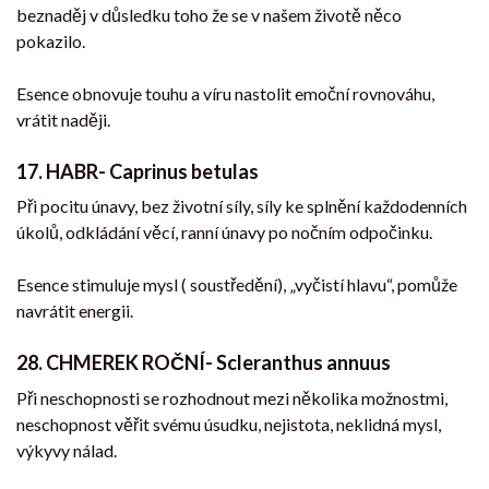
beznaděj v důsledku toho že se v našem životě něco
pokazilo.
Esence obnovuje touhu a víru nastolit emoční rovnováhu,
vrátit naději.
17.
HABR- Caprinus betulas
Při pocitu únavy, bez životní síly, síly ke splnění každodenních
úkolů, odkládání věcí, ranní únavy po nočním odpočinku.
Esence stimuluje mysl ( soustředění), „vyčistí hlavu“, pomůže
navrátit energii.
28.
CHMEREK ROČNÍ- Scleranthus annuus
Při neschopnosti se rozhodnout mezi několika možnostmi,
neschopnost věřit svému úsudku, nejistota, neklidná mysl,
výkyvy nálad.