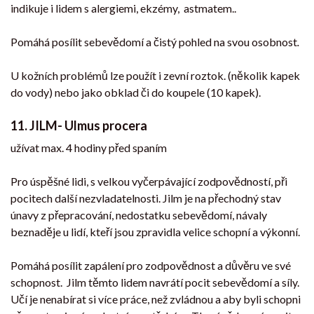
indikuje i lidem s alergiemi, ekzémy, astmatem..
Pomáhá posílit sebevědomí a čistý pohled na svou osobnost
.
U kožních problémů lze použít i zevní roztok. (několik kapek
do vody) nebo jako obklad či do koupele (10 kapek).
11.
JILM- Ulmus procera
užívat max. 4 hodiny před spaním
Pro úspěšné lidi, s velkou vyčerpávající zodpovědností, při
pocitech další nezvladatelnosti. Jilm je na přechodný stav
únavy z přepracování, nedostatku sebevědomí, návaly
beznaděje u lidí, kteří jsou zpravidla velice schopní a výkonní.
Pomáhá posílit zapálení pro zodpovědnost a důvěru ve své
schopnost. Jilm těmto lidem navrátí pocit sebevědomí a síly.
Učí je nenabírat si více práce, než zvládnou a aby byli schopni