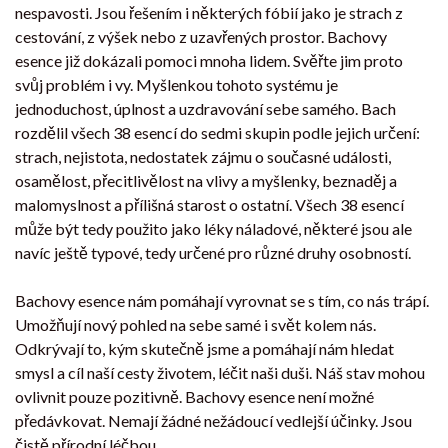
nespavosti. Jsou řešením i některých fóbií jako je strach z
cestování, z výšek nebo z uzavřených prostor. Bachovy
esence již dokázali pomoci mnoha lidem. Svěřte jim proto
svůj problém i vy. Myšlenkou tohoto systému je
jednoduchost, úplnost a uzdravování sebe samého. Bach
rozdělil všech 38 esencí do sedmi skupin podle jejich určení:
strach, nejistota, nedostatek zájmu o současné události,
osamělost, přecitlivělost na vlivy a myšlenky, beznaděj a
malomyslnost a přílišná starost o ostatní. Všech 38 esencí
může být tedy použito jako léky náladové, některé jsou ale
navíc ještě typové, tedy určené pro různé druhy osobností.
Bachovy esence nám pomáhají vyrovnat se s tím, co nás trápí.
Umožňují nový pohled na sebe samé i svět kolem nás.
Odkrývají to, kým skutečně jsme a pomáhají nám hledat
smysl a cíl naší cesty životem, léčit naši duši. Náš stav mohou
ovlivnit pouze pozitivně. Bachovy esence není možné
předávkovat. Nemají žádné nežádoucí vedlejší účinky. Jsou
čistě přírodní léčbou.