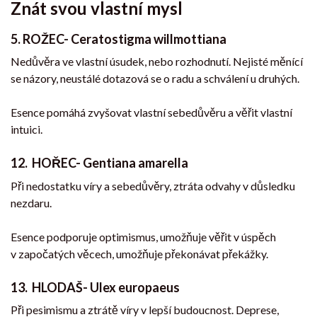
Znát svou vlastní mysl
5. ROŽEC- Ceratostigma willmottiana
Nedůvěra ve vlastní úsudek, nebo rozhodnutí. Nejisté měnící
se názory, neustálé dotazová se o radu a schválení u druhých.
Esence pomáhá zvyšovat vlastní sebedůvěru a věřit vlastní
intuici.
12.
HOŘEC- Gentiana amarella
Při nedostatku víry a sebedůvěry, ztráta odvahy v důsledku
nezdaru.
Esence podporuje optimismus, umožňuje věřit v úspěch
v započatých věcech, umožňuje překonávat překážky.
13.
HLODAŠ- Ulex europaeus
Při pesimismu a ztrátě víry v lepší budoucnost. Deprese,