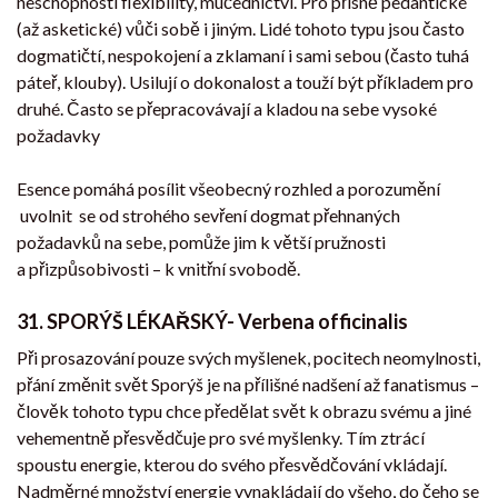
neschopnosti flexibility, mučednictví. Pro přísně pedantické
(až asketické) vůči sobě i jiným. Lidé tohoto typu jsou často
dogmatičtí, nespokojení a zklamaní i sami sebou (často tuhá
páteř, klouby). Usilují o dokonalost a touží být příkladem pro
druhé. Často se přepracovávají a kladou na sebe vysoké
požadavky
Esence pomáhá posílit všeobecný rozhled a porozumění
uvolnit se od strohého sevření dogmat přehnaných
požadavků na sebe, pomůže jim k větší pružnosti
a přizpůsobivosti – k vnitřní svobodě.
31. SPORÝŠ LÉKAŘSKÝ- Verbena officinalis
Při prosazování pouze svých myšlenek, pocitech neomylnosti,
přání změnit svět Sporýš je na přílišné nadšení až fanatismus –
člověk tohoto typu chce předělat svět k obrazu svému a jiné
vehementně přesvědčuje pro své myšlenky. Tím ztrácí
spoustu energie, kterou do svého přesvědčování vkládají.
Nadměrné množství energie vynakládají do všeho, do čeho se