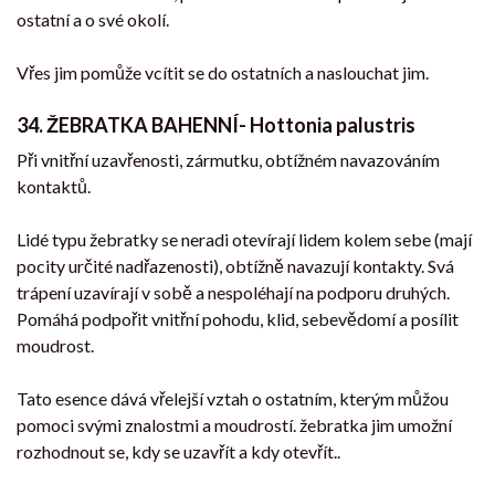
ostatní a o své okolí.
Vřes jim pomůže vcítit se do ostatních a naslouchat jim.
34. ŽEBRATKA BAHENNÍ- Hottonia palustris
Při vnitřní uzavřenosti, zármutku, obtížném navazováním
kontaktů.
Lidé typu žebratky se neradi otevírají lidem kolem sebe (mají
pocity určité nadřazenosti), obtížně navazují kontakty. Svá
trápení uzavírají v sobě a nespoléhají na podporu druhých.
Pomáhá podpořit vnitřní pohodu, klid, sebevědomí a posílit
moudrost.
Tato esence dává vřelejší vztah o ostatním, kterým můžou
pomoci svými znalostmi a moudrostí. žebratka jim umožní
rozhodnout se, kdy se uzavřít a kdy otevřít..