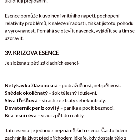
uklidňují přejídáním.
Esence pomůže k uvolnění vnitřního napětí, pochopení
relativity problémů, k nalezení radosti, získat jistotu, pohodu
a vyrovnanost. Pomáhá se otevřít navenek, vyjádřit se a tím se
uzdravit.
39. KRIZOVÁ ESENCE
Je složena z pěti základních esencí-
Netykavka žlázonosná
– podrážděnost, netrpělivost.
Snědek okoličnatý
– šok tělesný i duševní.
Slíva třešňová
– strach ze ztráty sebekontroly.
Devaterník penízkovitý
– panika a pocit bezmoci.
Bíla lesní réva
– vrací zpět do reality.
Tato esence je jednou z nejznámějších esencí. Často lidem
zachránila život před příchodem lékaře, kdy dostala tělo z