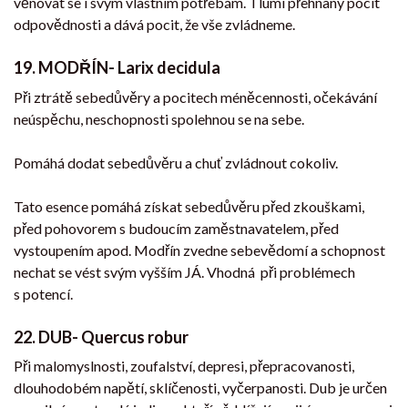
věnovat se i svým vlastním potřebám. Tlumí přehnaný pocit
odpovědnosti a dává pocit, že vše zvládneme.
19.
MODŘÍN- Larix decidula
Při ztrátě sebedůvěry a pocitech méněcennosti, očekávání
neúspěchu, neschopnosti spolehnou se na sebe.
Pomáhá dodat sebedůvěru a chuť zvládnout cokoliv.
Tato esence pomáhá získat sebedůvěru před zkouškami,
před pohovorem s budoucím zaměstnavatelem, před
vystoupením apod. Modřín zvedne sebevědomí a schopnost
nechat se vést svým vyšším JÁ. Vhodná při problémech
s potencí.
22. DUB- Quercus robur
Při malomyslnosti, zoufalství, depresi, přepracovanosti,
dlouhodobém napětí, sklíčenosti, vyčerpanosti. Dub je určen