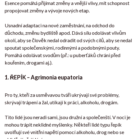
Esence pomáhá přijímat změny a vnější vlivy, mít schopnost
propojovat změny a vývoje nových etap.
Usnadní adaptaci na nové zaměstnání, na odchod do
důchodu, změnu bydliště apod. Dává sílu odolávat vlivům
okolí, aby se člověk nedal odradit od svých cílů, aby se nedal
spoutat společenskými, rodinnými a podobnými pouty.
Pomáhá odolávat svodům (př.: u puberťáků chrání před
kouřením, drogami aj.).
1. ŘEPÍK – Agrimonia eupatoria
Pro ty, kteří za usměvavou tváří ukrývají své problémy,
skrývají trápení a žal, utíkají k práci, alkoholu, drogám.
Tito lidé jsou neradi sami, jsou družní a společenští. V noci je
mohou trápit neklidné myšlenky. Někteří lidé typu řepík
uvolňují své vnitřní napětí pomocí alkoholu, drog nebo se