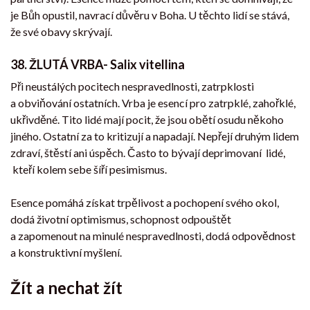
je Bůh opustil, navrací důvěru v Boha. U těchto lidí se stává,
že své obavy skrývají.
38. ŽLUTÁ VRBA- Salix vitellina
Při neustálých pocitech nespravedlnosti, zatrpklosti
a obviňování ostatních. Vrba je esencí pro zatrpklé, zahořklé,
ukřivděné. Tito lidé mají pocit, že jsou obětí osudu někoho
jiného. Ostatní za to kritizují a napadají. Nepřejí druhým lidem
zdraví, štěstí ani úspěch. Často to bývají deprimovaní lidé,
kteří kolem sebe šíří pesimismus.
Esence pomáhá získat trpělivost a pochopení svého okol,
dodá životní optimismus, schopnost odpouštět
a zapomenout na minulé nespravedlnosti, dodá odpovědnost
a konstruktivní myšlení.
Žít a nechat žít