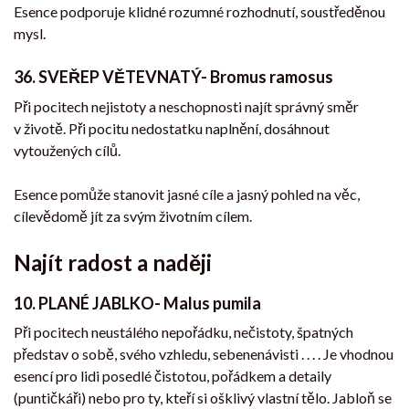
Esence podporuje klidné rozumné rozhodnutí, soustředěnou
mysl.
36.
SVEŘEP VĚTEVNATÝ- Bromus ramosus
Při pocitech nejistoty a neschopnosti najít správný směr
v životě. Při pocitu nedostatku naplnění, dosáhnout
vytoužených cílů.
Esence pomůže stanovit jasné cíle a jasný pohled na věc,
cílevědomě jít za svým životním cílem.
Najít radost a naději
10. PLANÉ JABLKO- Malus pumila
Při pocitech neustálého nepořádku, nečistoty, špatných
představ o sobě, svého vzhledu, sebenenávisti . . . . Je vhodnou
esencí pro lidi posedlé čistotou, pořádkem a detaily
(puntičkáři) nebo pro ty, kteří si ošklivý vlastní tělo. Jabloň se