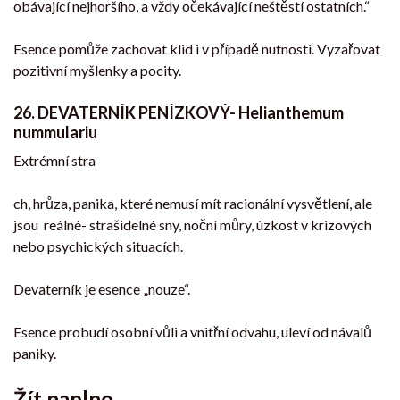
obávající nejhoršího, a vždy očekávající neštěstí ostatních.“
Esence pomůže zachovat klid i v případě nutnosti. Vyzařovat
pozitivní myšlenky a pocity.
26. DEVAT
E
RNÍK PENÍZKOVÝ- Helianthemum
nummulariu
Extrémní stra
ch, hrůza, panika, které nemusí mít racionální vysvětlení, ale
jsou reálné- strašidelné sny, noční můry, úzkost v krizových
nebo psychických situacích.
Devaterník je esence „nouze“.
Esence probudí osobní vůli a vnitřní odvahu, uleví od návalů
paniky.
Žít naplno