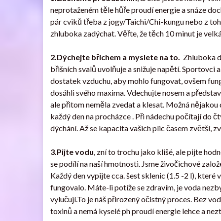
neprotaženém těle hůře proudí energie a snáze doch
pár cviků třeba z jogy/Taichi/Chi-kungu nebo z toh
zhluboka zadýchat. Věřte, že těch 10 minut je velká
2.Dýchejte břichem a myslete na to.
Zhluboka dý
břišních svalů uvolňuje a snižuje napětí. Sportovci
dostatek vzduchu, aby mohlo fungovat, ovšem fung
dosáhli svého maxima. Vdechujte nosem a představuj
ale přitom neměla zvedat a klesat. Možná nějakou do
každý den na procházce . Při nádechu počítají do čt
dýchání. Až se kapacita vašich plic časem zvětší, zv
3.Pijte vodu
, zní to trochu jako klišé, ale pijte
se podílí na naší hmotnosti. Jsme živočichové založe
Každý den vypijte cca. šest sklenic (1.5 -2 l), kter
fungovalo. Máte-li potíže se zdravím, je voda nezb
vylučují.To je náš přirozený očistný proces. Bez vo
toxinů a nemá kyselé ph proudí energie lehce a nez