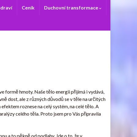
zdraví
Ceník
Duchovní transformace
ve formě hmoty. Naše tělo energii přijímá i vydává,
ivně dost, ale z různých důvodů se v těle na určitých
fektem roznese na celý systém, na celé tělo. A
aralýzy celého těla. Proto jsem pro Vás připravila
nou a to pěkně od podlahy. Jde o to, že v