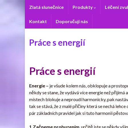
Zlatá slunečnice
Produkty
Léčení zv
Kontakt
Doporučují nás
Práce s energií
Práce s energií
Energie –
je všude kolem nás, obklopuje a prostopuj
někdy se stane, že vydává více energie než přijímá a
místech blokuje a neproudí harmonicky, pak nastáv
tak se stává, že z malé příčiny která se nechá lehce
pár základních pravidel jak si tuto harmonii pěstov
1.Začneme probuzením
, určitě jste se někdy vš