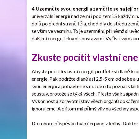
4.Uzemněte svou energii a zaměřte se na její p
univerzální energií nad zemí i pod zemí. S každým n
dolů po přední straně těla, chodidly do středu země
se vším ve vesmíru. To je uzemnění, při němž si uvě
dalšími energetickými soustavami. Vyčistí vám auru
Zkuste pocítit vlastní ener
Abyste pocítili vlastní energii, protřete si dlaně kr
energie. Pak podržte dlaně asi 2,5-5 cm od sebe a ucí
svou energií a pobavte se s ní. Jde o to poznat vlast
soustav, protože se týká všech. Přesto však západ
Výkonnost a zdravotní stav všech orgánů dokážeme
ignorujeme. A přitom má přímý vliv na všechny aspekt
Do tohoto příspěvku bylo čerpáno z knihy: Doktor