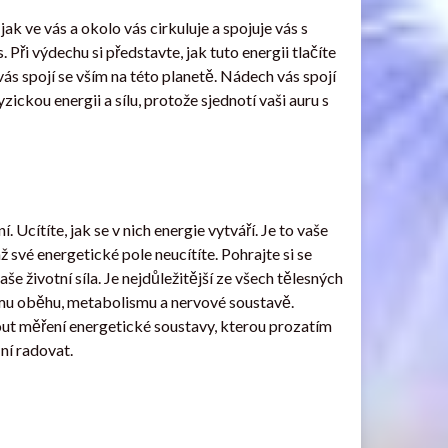
ak ve vás a okolo vás cirkuluje a spojuje vás s
Při výdechu si představte, jak tuto energii tlačíte
ás spojí se vším na této planetě. Nádech vás spojí
ickou energii a sílu, protože sjednotí vaši auru s
 Ucítíte, jak se v nich energie vytváří. Je to vaše
ž své energetické pole neucítíte. Pohrajte si se
še životní síla. Je nejdůležitější ze všech tělesných
nímu oběhu, metabolismu a nervové soustavě.
ut měření energetické soustavy, kterou prozatím
 ní radovat.