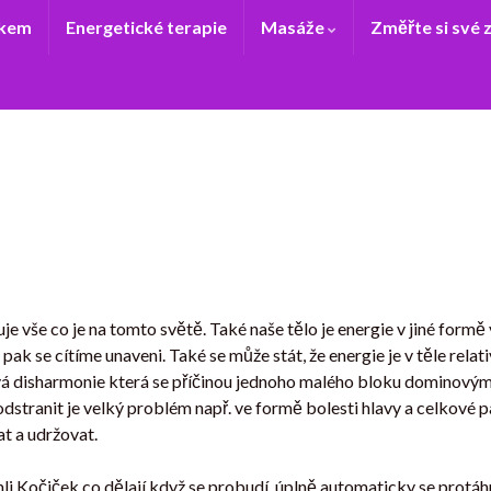
ukem
Energetické terapie
Masáže
Změřte si své 
e vše co je na tomto světě. Také naše tělo je energie v jiné formě 
 pak se cítíme unaveni. Také se může stát, že energie je v těle relat
á disharmonie která se příčinou jednoho malého bloku dominovým e
 odstranit je velký problém např. ve formě bolesti hlavy a celkové p
at a udržovat.
imli Kočiček co dělají když se probudí, úplně automaticky se protáh