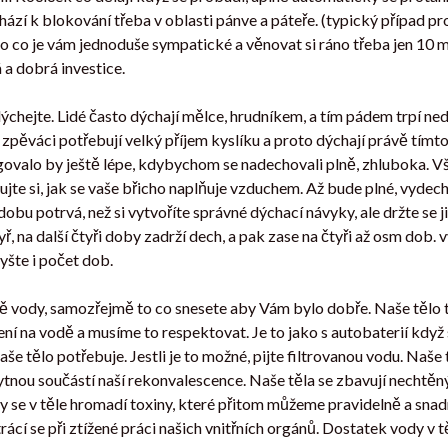
ází k blokování třeba v oblasti pánve a páteře. (typický případ p
o co je vám jednoduše sympatické a věnovat si ráno třeba jen 10 m
 a dobrá investice.
chejte. Lidé často dýchají mělce, hrudníkem, a tím pádem trpí ned
 a zpěváci potřebují velký příjem kyslíku a proto dýchají právě tím
ovalo by ještě lépe, kdybychom se nadechovali plně, zhluboka. 
te si, jak se vaše břicho naplňuje vzduchem. Až bude plné, vydech
bu potrvá, než si vytvoříte správné dýchací návyky, ale držte se ji
yř, na další čtyři doby zadrží dech, a pak zase na čtyři až osm dob
yšte i počet dob.
 hodně vody, samozřejmě to co snesete aby Vám bylo dobře. Naše těl
ní na vodě a musíme to respektovat. Je to jako s autobaterií když s
é vaše tělo potřebuje. Jestli je to možné, pijte filtrovanou vodu. Na
ytnou součástí naší rekonvalescence. Naše těla se zbavují nechtěný
dy se v těle hromadí toxiny, které přitom můžeme pravidelně a snad
trácí se při ztížené práci našich vnitřních orgánů. Dostatek vody 