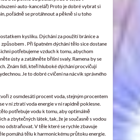
robuzení-auto-kancelář) Proto je dobré vybrat si
in, pořádně se protáhnout a pěkně si u toho
ostatkem kyslíku. Dýchání za použití bránice a
to způsobem . Při špatném dýchání tělo sice dostane
Všichni potřebujeme vzduch k tomu, abychom
něte ústy a zatáhněte břišní svaly. Ramena by se
ch. Znám lidi, kteří hluboké dýchání procvičují
. vydechnou. Je to dobré cvičení na nácvik správného
o tvoří z osmdesáti procent voda, stejným procentem
e v ní ztratí voda energie v ní rapidně poklesne.
še tělo potřebuje vodu k tomu, aby optimálně
ch a zbytečných látek, tak, že je současně s vodou
no odstraňovat. V těle které se rychle zbavuje
v těle pomáhá tělu k harmonickému průtoku energie.