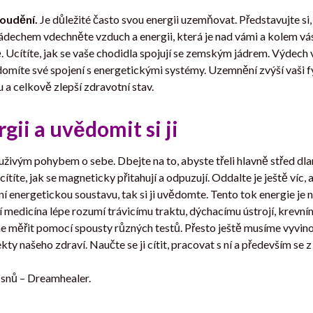
roudění.
Je důležité často svou energii uzemňovat. Představujte si, j
ádechem vdechněte vzduch a energii, která je nad vámi a kolem vás. 
. Ucítíte, jak se vaše chodidla spojují se zemským jádrem. Výdech v
domíte své spojení s energetickými systémy. Uzemnění zvýší vaši fyz
 a celkově zlepší zdravotní stav.
gii a uvědomit si ji
ouživým pohybem o sebe. Dbejte na to, abyste třeli hlavně střed dlaní.
títe, jak se magneticky přitahují a odpuzují. Oddalte je ještě víc, a
ní energetickou soustavu, tak si ji uvědomte. Tento tok energie je na
ní medicína lépe rozumí trávicímu traktu, dýchacímu ústrojí, krev
 měřit pomocí spousty různých testů. Přesto ještě musíme vyvino
y našeho zdraví. Naučte se ji cítit, pracovat s ní a především se z
 snů – Dreamhealer.