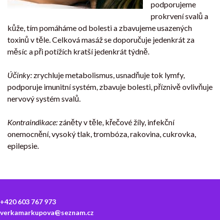
podporujeme
prokrvení svalů a
kůže, tím pomáháme od bolesti a zbavujeme usazených
toxinů v těle. Celková masáž se doporučuje jedenkrát za
měsíc a při potížích kratší jedenkrát týdně.
Účinky:
zrychluje metabolismus, usnadňuje tok lymfy,
podporuje imunitní systém, zbavuje bolesti, příznivě ovlivňuje
nervový systém svalů.
Kontraindikace:
záněty v těle, křečové žíly, infekční
onemocnění, vysoký tlak, trombóza, rakovina, cukrovka,
epilepsie.
+420 603 767 973
verkamarkupova@seznam.cz