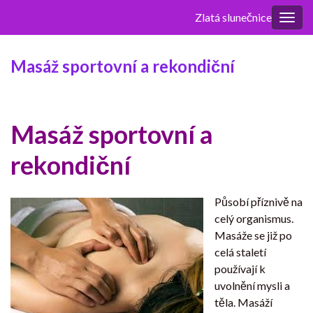
Zlatá slunečnice
Rozba
navig
Masáž sportovní a rekondiční
Masáž sportovní a
rekondiční
Působí příznivě na
celý organismus.
Masáže se již po
celá staletí
používají k
uvolnění mysli a
těla. Masáží