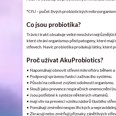
*CfU – počet živých probiotických mikroorganismů
Co jsou probiotika?
Trávicí trakt obsahuje velké množství nejrůznějších
které chrání organismus před patogeny, které mají 
střevech. Navíc probiotika produkují látky, které pom
Proč užívat AkuProbiotics?
• Napomáhají obnovit střevní mikroflóru během a p
• Podporují správnou funkci zažívacího systému.
• Působí na celkové zvýšení odolnosti organismu.
• Slouží jako prevence respiračních onemocnění (na
• Jsou potřebné k syntéze některých vitamínů.
• mají vliv na prevenci vzniku nádorů tlustého stře
• Pomáhají zmírnění nespecifických a nepravidelnýc
• Zkracují nebo zmírňují příznaky zánětlivých stř