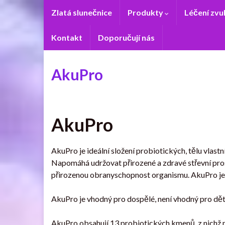
Zlatá slunečnice
Produkty
Léčení zv
Kontakt
Doporučují nás
AkuPro
AkuPro
AkuPro je ideální složení probiotických, tělu vlast
Napomáhá udržovat přirozené a zdravé střevní pros
přirozenou obranyschopnost organismu. AkuPro je v
AkuPro je vhodný pro dospělé, není vhodný pro děti
AkuPro obsahují 13 probiotických kmenů, z nichž ne