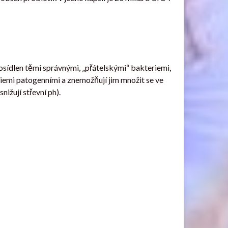
tosídlen těmi správnými, „přátelskými“ bakteriemi,
riemi patogenními a znemožňují jim množit se ve
nižují střevní ph).