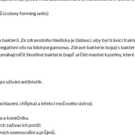
 (colony forming units)
 bakterií. Ze zdravotního hlediska je žádoucí, aby byl trávicí trak
negativní vliv na lidskýorganismus. Zdravé bakterie bojují s bakte
áhají ničit škodlivé bakterie (např. určité mastné kyseliny, které s
o užívání antibiotik.
chlazení, chřipka) a infekcí močového ústrojí.
va a konečníku.
h zažívacích potíží.
evních onemocnění a průjmů.