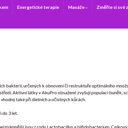
ukem
Energetické terapie
Masáže
Změřte si své 
ních bakterií, určených k obnovení či restruktuře optimálního množs
tředí. Aktivní látky v AkuPro obsažené zvyšují populaci buněk, s
hodný také při dietních a očistných kůrách.
 do 3 let.
jznámnější jsou z rodu Lactobacillus a bifidobacterium. Celkový o