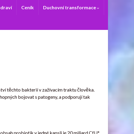
zdraví
Ceník
Duchovní transformace
tví těchto bakterií v zažívacím traktu člověka.
chopných bojovat s patogeny, a podporují tak
bsah probiotik v jedné kapsli je 20 miliard CfU*.