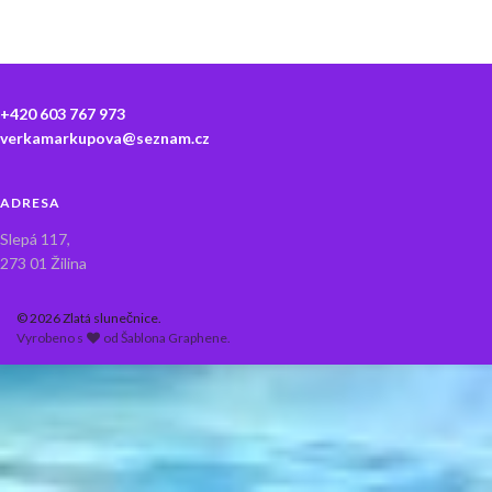
+420 603 767 973
verkamarkupova@seznam.cz
ADRESA
Slepá 117,
273 01 Žilina
© 2026 Zlatá slunečnice.
Vyrobeno s
od
Šablona Graphene
.