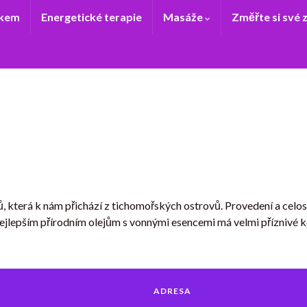
ukem
Energetické terapie
Masáže
Změřte si své 
 která k nám přichází z tichomořských ostrovů. Provedení a celost
 nejlepším přírodním olejům s vonnými esencemi má velmi příznivé 
ADRESA