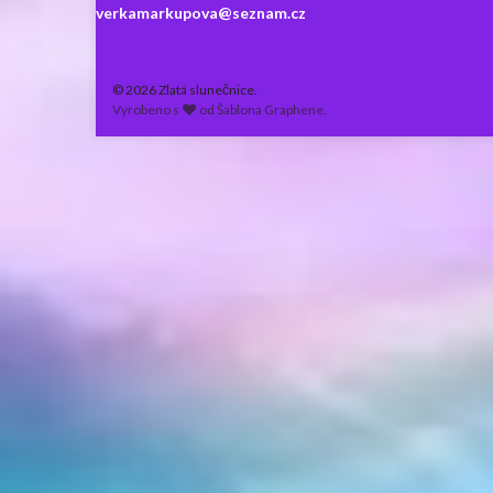
verkamarkupova@seznam.cz
© 2026 Zlatá slunečnice.
Vyrobeno s
od
Šablona Graphene
.