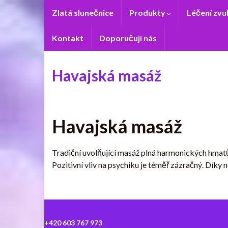
Zlatá slunečnice
Produkty
Léčení zv
Kontakt
Doporučují nás
Havajská masáž
Havajská masáž
Tradiční uvolňující masáž plná harmonických hmatů,
Pozitivní vliv na psychiku je téměř zázračný. Díky
+420 603 767 973