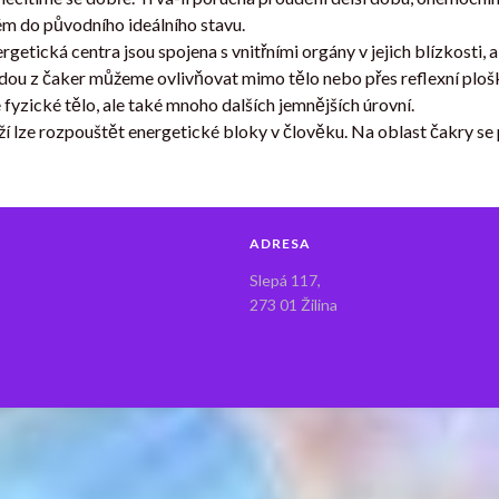
tém do původního ideálního stavu.
getická centra jsou spojena s vnitřními orgány v jejich blízkosti
dou z čaker můžeme ovlivňovat mimo tělo nebo přes reflexní plošk
fyzické tělo, ale také mnoho dalších jemnějších úrovní.
í lze rozpouštět energetické bloky v člověku. Na oblast čakry se 
ADRESA
Slepá 117,
273 01 Žilina