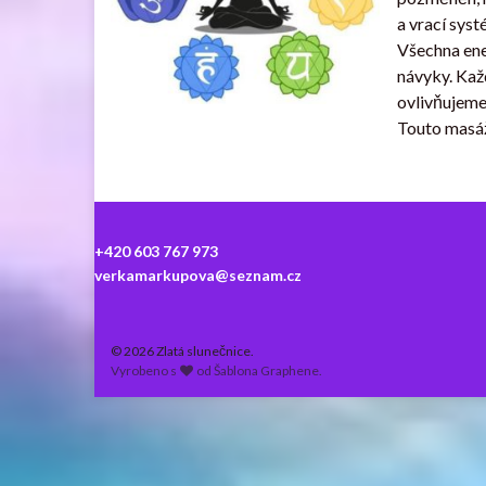
a vrací sys
Všechna ener
návyky. Kaž
ovlivňujeme 
Touto masáž
+420 603 767 973
verkamarkupova@seznam.cz
© 2026 Zlatá slunečnice.
Vyrobeno s
od
Šablona Graphene
.