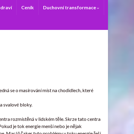
zdraví
Ceník
Duchovní transformace
edná se o masírování míst na chodidlech, které
a svalové bloky.
ntra rozmístěná v lidském těle. Skrze tato centra
okud je tok energie menší nebo je nějak
e. Masáž čaker tyto problémy v toku energie řeší