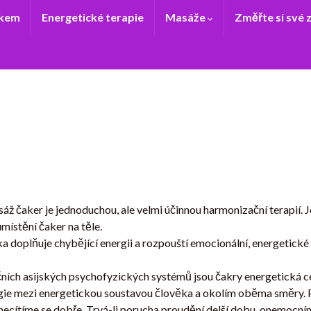
ukem
Energetické terapie
Masáže
Změřte si své 
áž čaker je jednoduchou, ale velmi účinnou harmonizační terapií. J
místění čaker na těle.
a doplňuje chybějící energii a rozpouští emocionální, energetické 
čních asijských psychofyzických systémů jsou čakry energetická ce
gie mezi energetickou soustavou člověka a okolím oběma směry. P
ecítíme se dobře. Trvá-li porucha proudění delší dobu, onemocním