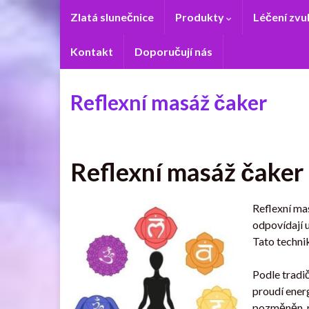
Zlatá slunečnice
Produkty
Léčení zv
Kontakt
Doporučují nás
Reflexní masáž čaker
Reflexní masáž čaker
Reflexní mas
odpovídají u
Tato technik
Podle tradi
proudí ener
pozměněn, n