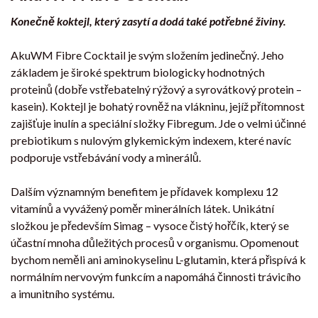
Konečně koktejl, který zasytí a dodá také potřebné živiny.
AkuWM Fibre Cocktail je svým složením jedinečný. Jeho
základem je široké spektrum biologicky hodnotných
proteinů (dobře vstřebatelný rýžový a syrovátkový protein –
kasein). Koktejl je bohatý rovněž na vlákninu, jejíž přítomnost
zajišťuje inulín a speciální složky Fibregum. Jde o velmi účinné
prebiotikum s nulovým glykemickým indexem, které navíc
podporuje vstřebávání vody a minerálů.
Dalším významným benefitem je přídavek komplexu 12
vitamínů a vyvážený poměr minerálních látek. Unikátní
složkou je především Simag – vysoce čistý hořčík, který se
účastní mnoha důležitých procesů v organismu. Opomenout
bychom neměli ani aminokyselinu L-glutamin, která přispívá k
normálním nervovým funkcím a napomáhá činnosti trávicího
a imunitního systému.