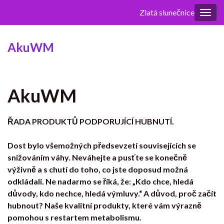
Zlatá slunečnice
Rozba
navig
AkuWM
AkuWM
ŘADA PRODUKTŮ PODPORUJÍCÍ HUBNUTÍ.
Dost bylo všemožných předsevzetí souvisejících se
snižováním váhy. Neváhejte a pusťte se konečně
výživně a s chutí do toho, co jste doposud možná
odkládali. Ne nadarmo se říká, že: „Kdo chce, hledá
důvody, kdo nechce, hledá výmluvy.“ A důvod, proč začít
hubnout? Naše kvalitní produkty, které vám výrazně
pomohou s restartem metabolismu
.