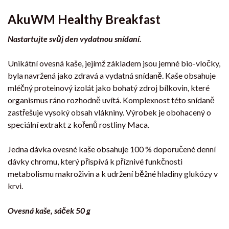
AkuWM Healthy Breakfast
Nastartujte svůj den vydatnou snídaní.
Unikátní ovesná kaše, jejímž základem jsou jemné bio-vločky,
byla navržená jako zdravá a vydatná snídaně. Kaše obsahuje
mléčný proteinový izolát jako bohatý zdroj bílkovin, které
organismus ráno rozhodně uvítá. Komplexnost této snídaně
zastřešuje vysoký obsah vlákniny. Výrobek je obohacený o
speciální extrakt z kořenů rostliny Maca.
Jedna dávka ovesné kaše obsahuje 100 % doporučené denní
dávky chromu, který přispívá k příznivé funkčnosti
metabolismu makroživin a k udržení běžné hladiny glukózy v
krvi.
Ovesná kaše, sáček 50 g