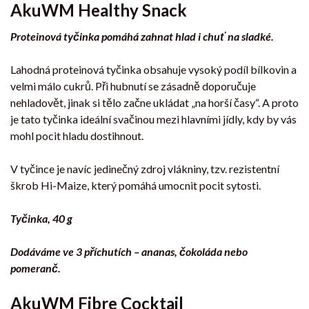
AkuWM Healthy Snack
Proteinová tyčinka pomáhá zahnat hlad i chuť na sladké.
Lahodná proteinová tyčinka obsahuje vysoký podíl bílkovin a
velmi málo cukrů. Při hubnutí se zásadně doporučuje
nehladovět, jinak si tělo začne ukládat „na horší časy“. A proto
je tato tyčinka ideální svačinou mezi hlavními jídly, kdy by vás
mohl pocit hladu dostihnout.
V tyčince je navíc jedinečný zdroj vlákniny, tzv. rezistentní
škrob Hi-Maize, který pomáhá umocnit pocit sytosti.
Tyčinka, 40 g
Dodáváme ve 3 příchutích – ananas, čokoláda nebo
pomeranč.
AkuWM Fibre Cocktail