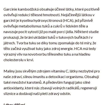
Garcinie kambodžská obsahuje účinné látky, které pozitivně
ovlivňují redukci tělesné hmotnosti. Nejúčinnější látkou v
garcinii je kyselina hydroxycitronová (HCA), jež příznivě
ovlivňuje metabolismus tuků a cukrů v lidském těle a
navozuje pocit sytosti již po malé porci jídla. Některé studie
prokazují, že brání ukládání tuků v tukových buňkách i v
játrech. Tvorba tuku se díky tomu zpomaluje do té míry, že
tělo začíná využívat tuky jako zdroj energie. HCA má tedy
výrazný vliv na novotvorbu tělesného tuku a na hladinu
cholesterolu v krvi.
Maliny jsou skvělým zdrojem vitamínu C, látky nezbytné pro
naše zdraví, silnou imunitu a detoxikaci organismu. Obsahují
také množství karotenů. A především fungují jako silné
antioxidanty, které nás zbavují volných radikálů, regenerují
sliznice a dodávají naší pleti zdravý odstín.
Láhev 480 ml