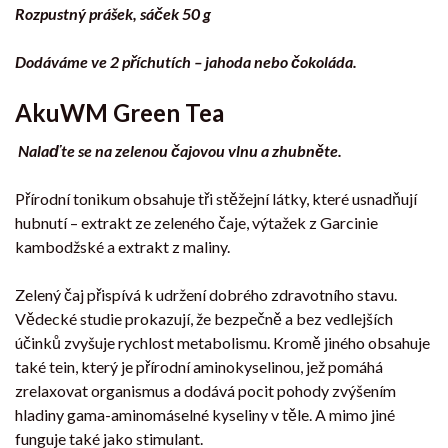
Rozpustný prášek, sáček 50 g
Dodáváme ve 2 příchutích – jahoda nebo čokoláda.
AkuWM Green Tea
Nalaďte se na zelenou čajovou vlnu a zhubněte.
Přírodní tonikum obsahuje tři stěžejní látky, které usnadňují
hubnutí – extrakt ze zeleného čaje, výtažek z Garcinie
kambodžské a extrakt z maliny.
Zelený čaj přispívá k udržení dobrého zdravotního stavu.
Vědecké studie prokazují, že bezpečně a bez vedlejších
účinků zvyšuje rychlost metabolismu. Kromě jiného obsahuje
také tein, který je přírodní aminokyselinou, jež pomáhá
zrelaxovat organismus a dodává pocit pohody zvýšením
hladiny gama-aminomáselné kyseliny v těle. A mimo jiné
funguje také jako stimulant.