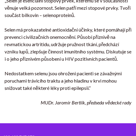
„Selen je esenciální stopový prvek, kterému se v současnosti
věnuje velká pozornost. Selen patří mezi stopové prvky. Tvoří
součást bílkovin – selenoproteinů.
Selen má prokazatelné antioxidační účinky, které pomáhají při
prevenci civilizačních onemocnění. Působí příznivě na
revmatickou artritidu, udržuje pružnost tkání, předchází
vzniku lupů, zlepšuje činnost imunitního systému. Diskutuje se
i o jeho příznivém působení u HIV pozitivních pacientů.
Nedostatkem selenu jsou ohroženi pacienti se závažnými
poruchami trávicího traktu a jeho hladinu v krvi mohou
snižovat také některé léky proti epilepsii.“
MUDr. Jaromír Bertlík, předseda vědecké rady