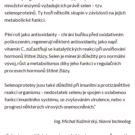
množství enzymů vyžadujících právě selen – tzv.
selenoproteinů. Ty tvoří několik skupin v závislosti na jejich
metabolické funkci.
Plní roli jako antioxidanty – chrání buňku před oxidativním
poškozením, regenerují některé antioxidanty, jako např.
vitamín C, zúčastňují se katalytických reakcí při uvolňování
hormonů štítné žlázy. Selen je minerál důležitý pro normální
vývoj, růst a metabolismus díky jeho funkci v regulačních
procesech hormonů štítné žlázy.
Selenoproteiny jsou také důležité při imunitní a protizánětlivé
reakci organismu – nedostatek selenu je spojen s oslabenou
funkcí imunitního systému, se zvyšováním virulence, nebo v
progresi některých virových onemocněních.“
Ing. Michal Kažmirský, hlavní technolog