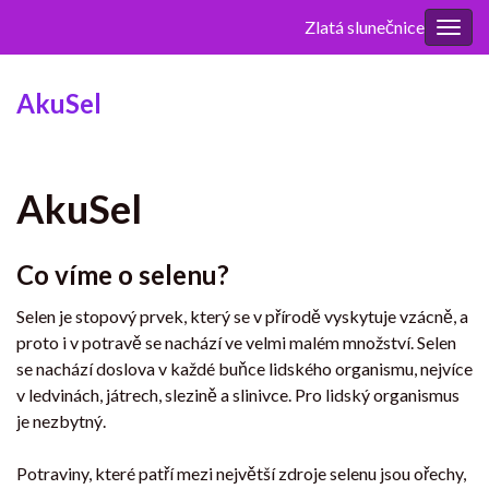
Zlatá slunečnice
Rozba
navig
AkuSel
AkuSel
Co víme o selenu?
Selen je stopový prvek, který se v přírodě vyskytuje vzácně, a
proto i v potravě se nachází ve velmi malém množství. Selen
se nachází doslova v každé buňce lidského organismu, nejvíce
v ledvinách, játrech, slezině a slinivce. Pro lidský organismus
je nezbytný.
Potraviny, které patří mezi největší zdroje selenu jsou ořechy,