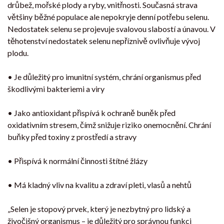
drůbež, mořské plody a ryby, vnitřnosti. Současná strava
většiny běžné populace ale nepokryje denní potřebu selenu.
Nedostatek selenu se projevuje svalovou slabostí a únavou. V
těhotenství nedostatek selenu nepříznivě ovlivňuje vývoj
plodu.
• Je důležitý pro imunitní systém, chrání organismus před
škodlivými bakteriemi a viry
• Jako antioxidant přispívá k ochraně buněk před
oxidativním stresem, čímž snižuje riziko onemocnění. Chrání
buňky před toxiny z prostředí a stravy
• Přispívá k normální činnosti štítné žlázy
• Má kladný vliv na kvalitu a zdraví pleti, vlasů a nehtů
„Selen je stopový prvek, který je nezbytný pro lidský a
živočišný organismus – je důležitý pro správnou funkci