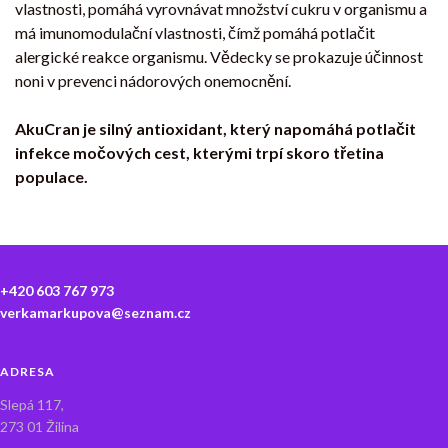
vlastnosti, pomáhá vyrovnávat množství cukru v organismu a
má imunomodulační vlastnosti, čímž pomáhá potlačit
alergické reakce organismu. Vědecky se prokazuje účinnost
noni v prevenci nádorových onemocnění.
AkuCran je silný antioxidant, který napomáhá potlačit
infekce močových cest, kterými trpí skoro třetina
populace.
+420 603 767 973
verkamarkupova@seznam.cz
ADRESA
Slepá 117,
273 01 Žilina