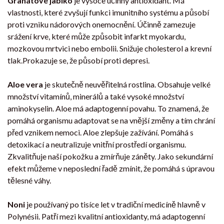
Granátové jablko
je vysoce účinný antioxidant. Má
vlastnosti, které zvyšují funkci imunitního systému a působí
proti vzniku nádorových onemocnění. Účinně zamezuje
srážení krve, které může způsobit infarkt myokardu,
mozkovou mrtvici nebo embolii. Snižuje cholesterol a krevní
tlak.Prokazuje se, že působí proti depresi.
Aloe vera
je skutečně neuvěřitelná rostlina. Obsahuje velké
množství vitamínů, minerálů a také vysoké množství
aminokyselin. Aloe má adaptogenní povahu. To znamená, že
pomáhá organismu adaptovat se na vnější změny a tím chrání
před vznikem nemoci. Aloe zlepšuje zažívání. Pomáhá s
detoxikací a neutralizuje vnitřní prostředí organismu.
Zkvalitňuje naší pokožku a zmírňuje záněty. Jako sekundární
efekt můžeme v neposlední řadě zmínit, že pomáhá s úpravou
tělesné váhy.
Noni
je používaný po tisíce let v tradiční medicíně hlavně v
Polynésii. Patří mezi kvalitní antioxidanty, má adaptogenní