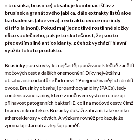
= brusinka, brusnice) obsahuje kombinaci šťáv z
brusinek a granátového jablka, dále extrakty listů aloe
barbadensis (aloe vera) a extraktu ovoce morindy
citrifolia (noni). Pokud mají jednotlivé rostlinné složky
něco společného, pak je to skutečnost, že jsou to
především silné antioxidanty, z čehož vychází i hlavní
využití tohoto produktu.
Brusinky
jsou stovky let nejčastěji používané k léčbě zánětů
močových cest a dalších onemocnění. Díky největšímu
obsahu antioxidantů se řadí mezi 19 nejpoužívanějších druhů
ovoce. Brusinky obsahují proanthocyanidiny (PACs), tedy
condensované taniny, které v močovém systému omezují
přilnavost patogenních bakterii E. coli na močové cesty, čímž
brání vzniku infekce. Brusinky dokáží zabránit také vzniku
atherosklerosy v cévách. A výzkum rovněž prokazuje,že
zpomalují stárnutí a zlepšují paměť.