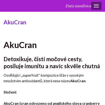
Zlatá slunečnice
Rozba
navig
AkuCran
AkuCran
Detoxikuje, čistí močové cesty,
posiluje imunitu a navíc skvěle chutná
Osvěžující „superfruit“ kompozice šťáv s vysokým
množstvím antioxidantů, která nese název
AkuCran
.
Složení:
AkuCran (cran odvozeno od anglického slova cranberry